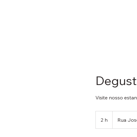
Degust
Visite nosso esta
2 h
2
Rua Jos
h