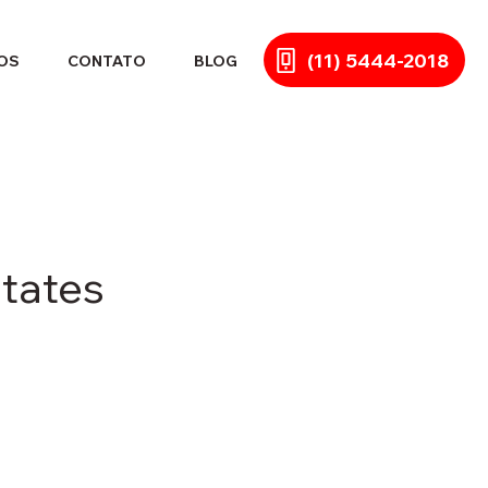
(11) 5444-2018
OS
CONTATO
BLOG
tates