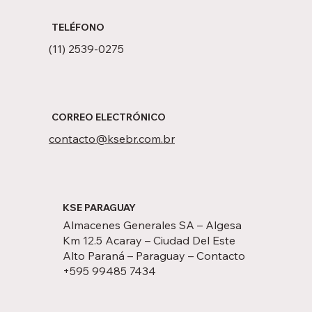
TELÉFONO
(11) 2539-0275
CORREO ELECTRÓNICO
contacto@ksebr.com.br
KSE PARAGUAY
Almacenes Generales SA
–
Algesa
Km 12.5 Acaray
–
Ciudad Del Este
Alto Paraná
–
Paraguay
–
Contacto
+595 99485 7434